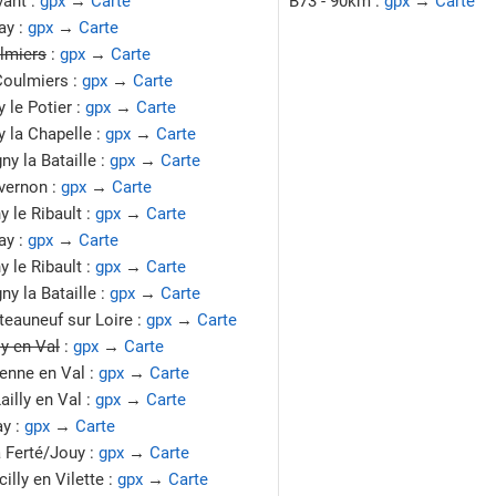
vant :
gpx
→
Carte
B73 - 90km :
gpx
→
Carte
ay :
gpx
→
Carte
lmiers
:
gpx
→
Carte
Coulmiers :
gpx
→
Carte
 le Potier :
gpx
→
Carte
y la Chapelle :
gpx
→
Carte
ny la Bataille :
gpx
→
Carte
ivernon :
gpx
→
Carte
y le Ribault :
gpx
→
Carte
ay :
gpx
→
Carte
y le Ribault :
gpx
→
Carte
ny la Bataille :
gpx
→
Carte
teauneuf sur Loire :
gpx
→
Carte
ly en Val
:
gpx
→
Carte
ienne en Val :
gpx
→
Carte
ailly en Val :
gpx
→
Carte
ay :
gpx
→
Carte
a Ferté/Jouy :
gpx
→
Carte
illy en Vilette :
gpx
→
Carte