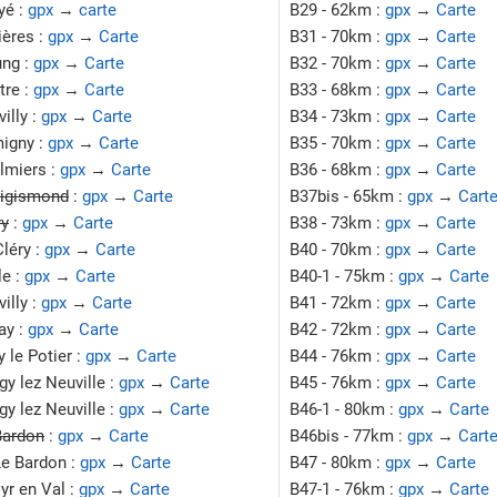
yé :
gpx
→
carte
B29 - 62km :
gpx
→
Carte
ières :
gpx
→
Carte
B31 - 70km :
gpx
→
Carte
ung :
gpx
→
Carte
B32 - 70km :
gpx
→
Carte
tre :
gpx
→
Carte
B33 - 68km :
gpx
→
Carte
illy :
gpx
→
Carte
B34 - 73km :
gpx
→
Carte
migny :
gpx
→
Carte
B35 - 70km :
gpx
→
Carte
lmiers :
gpx
→
Carte
B36 - 68km :
gpx
→
Carte
Sigismond
:
gpx
→
Carte
B37bis - 65km :
gpx
→
Cart
ry
:
gpx
→
Carte
B38 - 73km :
gpx
→
Carte
léry :
gpx
→
Carte
B40 - 70km :
gpx
→
Carte
le :
gpx
→
Carte
B40-1 - 75km :
gpx
→
Carte
illy :
gpx
→
Carte
B41 - 72km :
gpx
→
Carte
ay :
gpx
→
Carte
B42 - 72km :
gpx
→
Carte
 le Potier :
gpx
→
Carte
B44 - 76km :
gpx
→
Carte
y lez Neuville :
gpx
→
Carte
B45 - 76km :
gpx
→
Carte
y lez Neuville :
gpx
→
Carte
B46-1 - 80km :
gpx
→
Carte
Bardon
:
gpx
→
Carte
B46bis - 77km :
gpx
→
Cart
Le Bardon :
gpx
→
Carte
B47 - 80km :
gpx
→
Carte
yr en Val :
gpx
→
Carte
B47-1 - 76km :
gpx
→
Carte