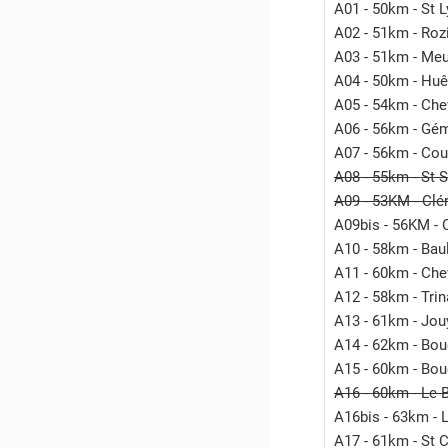
A01 - 50km - St L
A02 - 51km - Roz
A03 - 51km - Me
A04 - 50km - Huê
A05 - 54km - Chev
A06 - 56km - Gé
A07 - 56km - Cou
A08 - 55km - St 
A09 - 53KM - Clé
A09bis - 56KM - C
A10 - 58km - Bau
A11 - 60km - Chev
A12 - 58km - Trin
A13 - 61km - Jouy
A14 - 62km - Boug
A15 - 60km - Boug
A16 - 60km - Le 
A16bis - 63km - 
A17 - 61km - St C