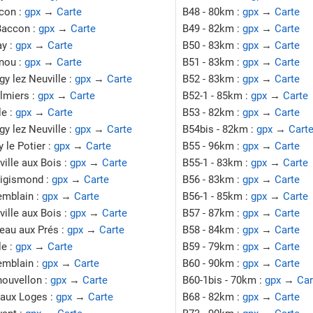
con :
gpx
→
Carte
B48 - 80km :
gpx
→
Carte
Baccon :
gpx
→
Carte
B49 - 82km :
gpx
→
Carte
ay :
gpx
→
Carte
B50 - 83km :
gpx
→
Carte
inou :
gpx
→
Carte
B51 - 83km :
gpx
→
Carte
y lez Neuville :
gpx
→
Carte
B52 - 83km :
gpx
→
Carte
lmiers :
gpx
→
Carte
B52-1 - 85km :
gpx
→
Carte
le :
gpx
→
Carte
B53 - 82km :
gpx
→
Carte
y lez Neuville :
gpx
→
Carte
B54bis - 82km :
gpx
→
Cart
 le Potier :
gpx
→
Carte
B55 - 96km :
gpx
→
Carte
ille aux Bois :
gpx
→
Carte
B55-1 - 83km :
gpx
→
Carte
Sigismond :
gpx
→
Carte
B56 - 83km :
gpx
→
Carte
emblain :
gpx
→
Carte
B56-1 - 85km :
gpx
→
Carte
ille aux Bois :
gpx
→
Carte
B57 - 87km :
gpx
→
Carte
eau aux Prés :
gpx
→
Carte
B58 - 84km :
gpx
→
Carte
le :
gpx
→
Carte
B59 - 79km :
gpx
→
Carte
emblain :
gpx
→
Carte
B60 - 90km :
gpx
→
Carte
nouvellon :
gpx
→
Carte
B60-1bis - 70km :
gpx
→
Car
 aux Loges :
gpx
→
Carte
B68 - 82km :
gpx
→
Carte