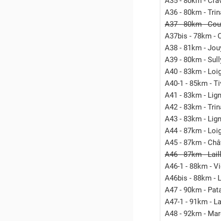
A35 - 80km - Cra
A36 - 80km - Trin
A37 - 80km - Cou
A37bis - 78km - 
A38 - 81km - Jouy
A39 - 80km - Sull
A40 - 83km - Loig
A40-1 - 85km - T
A41 - 83km - Lign
A42 - 83km - Trin
A43 - 83km - Lign
A44 - 87km - Loig
A45 - 87km - Châ
A46 - 87km - Lail
A46-1 - 88km - V
A46bis - 88km - L
A47 - 90km - Pat
A47-1 - 91km - L
A48 - 92km - Marc