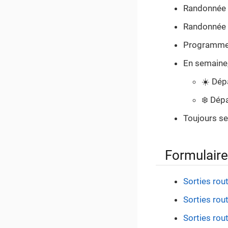
Randonnée 
Randonnée
Programme 
En semaine,
☀️ Dépa
❄️ Dép
Toujours se 
Formulaire
Sorties rou
Sorties rou
Sorties rou