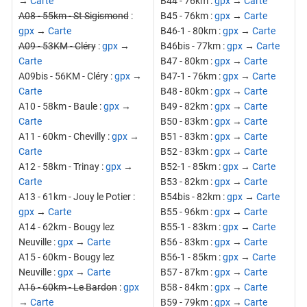
→
Carte
B44 - 76km :
gpx
→
Carte
A08 - 55km - St Sigismond
:
B45 - 76km :
gpx
→
Carte
gpx
→
Carte
B46-1 - 80km :
gpx
→
Carte
A09 - 53KM - Cléry
:
gpx
→
B46bis - 77km :
gpx
→
Carte
Carte
B47 - 80km :
gpx
→
Carte
A09bis - 56KM - Cléry :
gpx
→
B47-1 - 76km :
gpx
→
Carte
Carte
B48 - 80km :
gpx
→
Carte
A10 - 58km - Baule :
gpx
→
B49 - 82km :
gpx
→
Carte
Carte
B50 - 83km :
gpx
→
Carte
A11 - 60km - Chevilly :
gpx
→
B51 - 83km :
gpx
→
Carte
Carte
B52 - 83km :
gpx
→
Carte
A12 - 58km - Trinay :
gpx
→
B52-1 - 85km :
gpx
→
Carte
Carte
B53 - 82km :
gpx
→
Carte
A13 - 61km - Jouy le Potier :
B54bis - 82km :
gpx
→
Carte
gpx
→
Carte
B55 - 96km :
gpx
→
Carte
A14 - 62km - Bougy lez
B55-1 - 83km :
gpx
→
Carte
Neuville :
gpx
→
Carte
B56 - 83km :
gpx
→
Carte
A15 - 60km - Bougy lez
B56-1 - 85km :
gpx
→
Carte
Neuville :
gpx
→
Carte
B57 - 87km :
gpx
→
Carte
A16 - 60km - Le Bardon
:
gpx
B58 - 84km :
gpx
→
Carte
→
Carte
B59 - 79km :
gpx
→
Carte