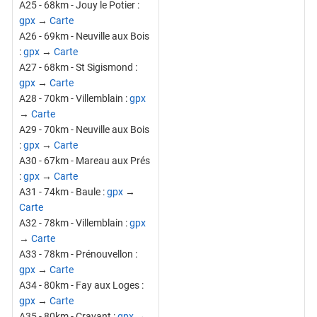
A25 - 68km - Jouy le Potier :
gpx
→
Carte
A26 - 69km - Neuville aux Bois
:
gpx
→
Carte
A27 - 68km - St Sigismond :
gpx
→
Carte
A28 - 70km - Villemblain :
gpx
→
Carte
A29 - 70km - Neuville aux Bois
:
gpx
→
Carte
A30 - 67km - Mareau aux Prés
:
gpx
→
Carte
A31 - 74km - Baule :
gpx
→
Carte
A32 - 78km - Villemblain :
gpx
→
Carte
A33 - 78km - Prénouvellon :
gpx
→
Carte
A34 - 80km - Fay aux Loges :
gpx
→
Carte
A35 - 80km - Cravant :
gpx
→