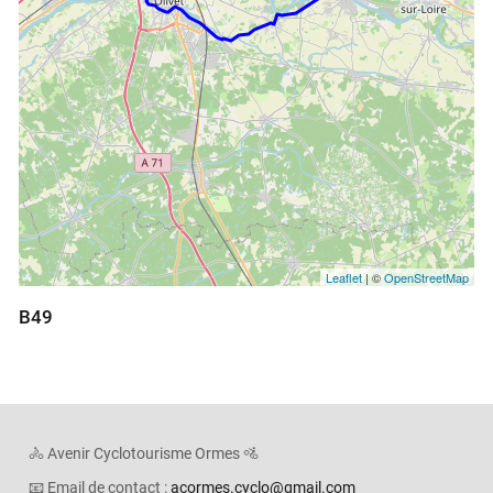
Leaflet
| ©
OpenStreetMap
B49
🚴 Avenir Cyclotourisme Ormes 🚵
📧 Email de contact :
acormes.cyclo@gmail.com