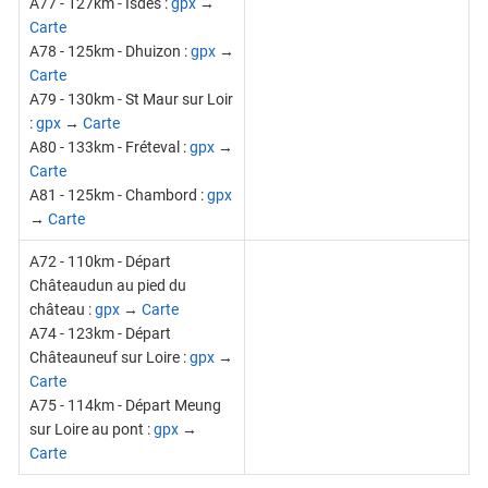
A77 - 127km - Isdes :
gpx
→
Carte
A78 - 125km - Dhuizon :
gpx
→
Carte
A79 - 130km - St Maur sur Loir
:
gpx
→
Carte
A80 - 133km - Fréteval :
gpx
→
Carte
A81 - 125km - Chambord :
gpx
→
Carte
A72 - 110km - Départ
Châteaudun au pied du
château :
gpx
→
Carte
A74 - 123km - Départ
Châteauneuf sur Loire :
gpx
→
Carte
A75 - 114km - Départ Meung
sur Loire au pont :
gpx
→
Carte