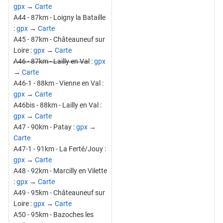
gpx
→
Carte
A44 - 87km - Loigny la Bataille
:
gpx
→
Carte
A45 - 87km - Châteauneuf sur
Loire :
gpx
→
Carte
A46 - 87km - Lailly en Val
:
gpx
→
Carte
A46-1 - 88km - Vienne en Val :
gpx
→
Carte
A46bis - 88km - Lailly en Val :
gpx
→
Carte
A47 - 90km - Patay :
gpx
→
Carte
A47-1 - 91km - La Ferté/Jouy :
gpx
→
Carte
A48 - 92km - Marcilly en Vilette
:
gpx
→
Carte
A49 - 95km - Châteauneuf sur
Loire :
gpx
→
Carte
A50 - 95km - Bazoches les