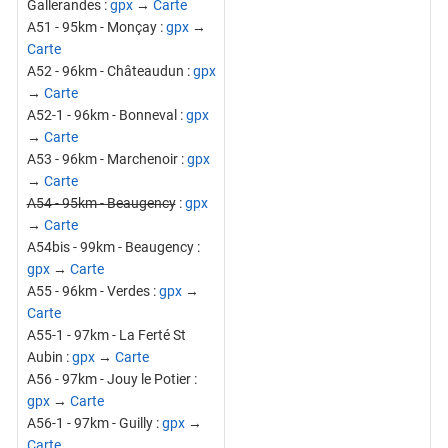
Gallerandes :
gpx
→
Carte
A51 - 95km - Monçay :
gpx
→
Carte
A52 - 96km - Châteaudun :
gpx
→
Carte
A52-1 - 96km - Bonneval :
gpx
→
Carte
A53 - 96km - Marchenoir :
gpx
→
Carte
A54 - 95km - Beaugency
:
gpx
→
Carte
A54bis - 99km - Beaugency :
gpx
→
Carte
A55 - 96km - Verdes :
gpx
→
Carte
A55-1 - 97km - La Ferté St
Aubin :
gpx
→
Carte
A56 - 97km - Jouy le Potier :
gpx
→
Carte
A56-1 - 97km - Guilly :
gpx
→
Carte