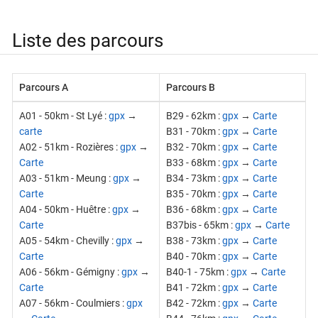
Liste des parcours
Parcours A
Parcours B
A01 - 50km - St Lyé :
gpx
→
B29 - 62km :
gpx
→
Carte
carte
B31 - 70km :
gpx
→
Carte
A02 - 51km - Rozières :
gpx
→
B32 - 70km :
gpx
→
Carte
Carte
B33 - 68km :
gpx
→
Carte
A03 - 51km - Meung :
gpx
→
B34 - 73km :
gpx
→
Carte
Carte
B35 - 70km :
gpx
→
Carte
A04 - 50km - Huêtre :
gpx
→
B36 - 68km :
gpx
→
Carte
Carte
B37bis - 65km :
gpx
→
Carte
A05 - 54km - Chevilly :
gpx
→
B38 - 73km :
gpx
→
Carte
Carte
B40 - 70km :
gpx
→
Carte
A06 - 56km - Gémigny :
gpx
→
B40-1 - 75km :
gpx
→
Carte
Carte
B41 - 72km :
gpx
→
Carte
A07 - 56km - Coulmiers :
gpx
B42 - 72km :
gpx
→
Carte