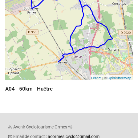
Leaflet
| ©
OpenStreetMap
A04 - 50km - Huêtre
🚴 Avenir Cyclotourisme Ormes 🚵
📧 Email de contact :
acormes.cyclo@gmail.com