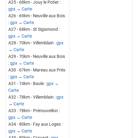
A25 - 68km - Jouy le Potier :
gpx
→
Carte
A26 - 69km - Neuville aux Bois
:
gpx
→
Carte
A27 - 68km - St Sigismond :
gpx
→
Carte
A28 - 70km - Villemblain :
gpx
→
Carte
A29 - 70km - Neuville aux Bois
:
gpx
→
Carte
A30 - 67km - Mareau aux Prés
:
gpx
→
Carte
A31 - 74km - Baule :
gpx
→
Carte
A32 - 78km - Villemblain :
gpx
→
Carte
A33 - 78km - Prénouvellon :
gpx
→
Carte
A34 - 80km - Fay aux Loges :
gpx
→
Carte
A35 - 80km - Cravant :
gpx
→