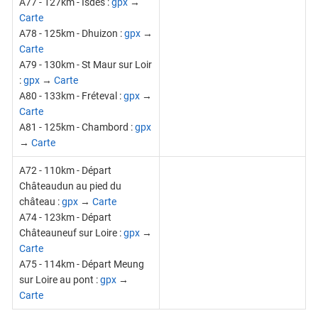
A77 - 127km - Isdes :
gpx
→
Carte
A78 - 125km - Dhuizon :
gpx
→
Carte
A79 - 130km - St Maur sur Loir
:
gpx
→
Carte
A80 - 133km - Fréteval :
gpx
→
Carte
A81 - 125km - Chambord :
gpx
→
Carte
A72 - 110km - Départ
Châteaudun au pied du
château :
gpx
→
Carte
A74 - 123km - Départ
Châteauneuf sur Loire :
gpx
→
Carte
A75 - 114km - Départ Meung
sur Loire au pont :
gpx
→
Carte