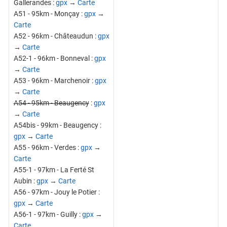
Gallerandes :
gpx
→
Carte
A51 - 95km - Monçay :
gpx
→
Carte
A52 - 96km - Châteaudun :
gpx
→
Carte
A52-1 - 96km - Bonneval :
gpx
→
Carte
A53 - 96km - Marchenoir :
gpx
→
Carte
A54 - 95km - Beaugency
:
gpx
→
Carte
A54bis - 99km - Beaugency :
gpx
→
Carte
A55 - 96km - Verdes :
gpx
→
Carte
A55-1 - 97km - La Ferté St
Aubin :
gpx
→
Carte
A56 - 97km - Jouy le Potier :
gpx
→
Carte
A56-1 - 97km - Guilly :
gpx
→
Carte