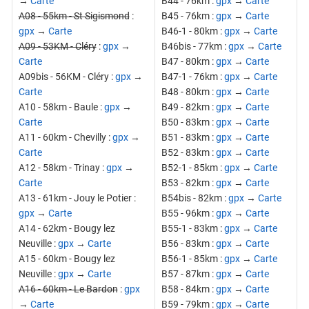
→
Carte
B44 - 76km :
gpx
→
Carte
A08 - 55km - St Sigismond
:
B45 - 76km :
gpx
→
Carte
gpx
→
Carte
B46-1 - 80km :
gpx
→
Carte
A09 - 53KM - Cléry
:
gpx
→
B46bis - 77km :
gpx
→
Carte
Carte
B47 - 80km :
gpx
→
Carte
A09bis - 56KM - Cléry :
gpx
→
B47-1 - 76km :
gpx
→
Carte
Carte
B48 - 80km :
gpx
→
Carte
A10 - 58km - Baule :
gpx
→
B49 - 82km :
gpx
→
Carte
Carte
B50 - 83km :
gpx
→
Carte
A11 - 60km - Chevilly :
gpx
→
B51 - 83km :
gpx
→
Carte
Carte
B52 - 83km :
gpx
→
Carte
A12 - 58km - Trinay :
gpx
→
B52-1 - 85km :
gpx
→
Carte
Carte
B53 - 82km :
gpx
→
Carte
A13 - 61km - Jouy le Potier :
B54bis - 82km :
gpx
→
Carte
gpx
→
Carte
B55 - 96km :
gpx
→
Carte
A14 - 62km - Bougy lez
B55-1 - 83km :
gpx
→
Carte
Neuville :
gpx
→
Carte
B56 - 83km :
gpx
→
Carte
A15 - 60km - Bougy lez
B56-1 - 85km :
gpx
→
Carte
Neuville :
gpx
→
Carte
B57 - 87km :
gpx
→
Carte
A16 - 60km - Le Bardon
:
gpx
B58 - 84km :
gpx
→
Carte
→
Carte
B59 - 79km :
gpx
→
Carte