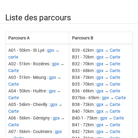
Liste des parcours
Parcours A
Parcours B
A01 - 50km - St Lyé :
gpx
→
B29 - 62km :
gpx
→
Carte
carte
B31 - 70km :
gpx
→
Carte
A02 - 51km - Rozières :
gpx
→
B32 - 70km :
gpx
→
Carte
Carte
B33 - 68km :
gpx
→
Carte
A03 - 51km - Meung :
gpx
→
B34 - 73km :
gpx
→
Carte
Carte
B35 - 70km :
gpx
→
Carte
A04 - 50km - Huêtre :
gpx
→
B36 - 68km :
gpx
→
Carte
Carte
B37bis - 65km :
gpx
→
Carte
A05 - 54km - Chevilly :
gpx
→
B38 - 73km :
gpx
→
Carte
Carte
B40 - 70km :
gpx
→
Carte
A06 - 56km - Gémigny :
gpx
→
B40-1 - 75km :
gpx
→
Carte
Carte
B41 - 72km :
gpx
→
Carte
A07 - 56km - Coulmiers :
gpx
B42 - 72km :
gpx
→
Carte