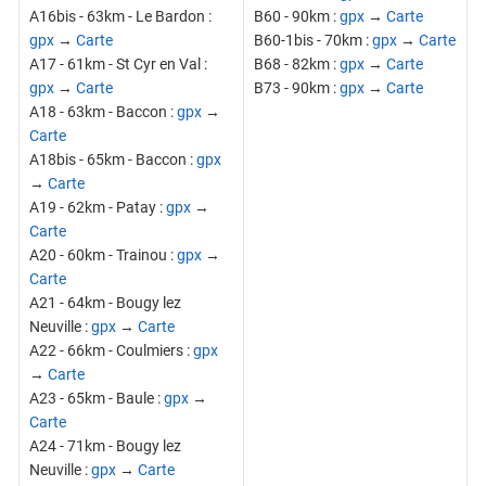
A16bis - 63km - Le Bardon :
B60 - 90km :
gpx
→
Carte
gpx
→
Carte
B60-1bis - 70km :
gpx
→
Carte
A17 - 61km - St Cyr en Val :
B68 - 82km :
gpx
→
Carte
gpx
→
Carte
B73 - 90km :
gpx
→
Carte
A18 - 63km - Baccon :
gpx
→
Carte
A18bis - 65km - Baccon :
gpx
→
Carte
A19 - 62km - Patay :
gpx
→
Carte
A20 - 60km - Trainou :
gpx
→
Carte
A21 - 64km - Bougy lez
Neuville :
gpx
→
Carte
A22 - 66km - Coulmiers :
gpx
→
Carte
A23 - 65km - Baule :
gpx
→
Carte
A24 - 71km - Bougy lez
Neuville :
gpx
→
Carte