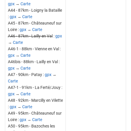
gpx
→
Carte
A44 - 87km - Loigny la Bataille
:
gpx
→
Carte
A45 - 87km - Châteauneuf sur
Loire :
gpx
→
Carte
A46 - 87km - Lailly en Val
:
gpx
→
Carte
A46-1 - 88km - Vienne en Val :
gpx
→
Carte
A46bis - 88km - Lailly en Val :
gpx
→
Carte
A47 - 90km - Patay :
gpx
→
Carte
A47-1 - 91km - La Ferté/Jouy :
gpx
→
Carte
A48 - 92km - Marcilly en Vilette
:
gpx
→
Carte
A49 - 95km - Châteauneuf sur
Loire :
gpx
→
Carte
A50 - 95km - Bazoches les